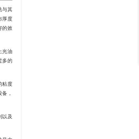
法与其
布厚度
好的效
上光油
过多的
的粘度
设备，
别以及