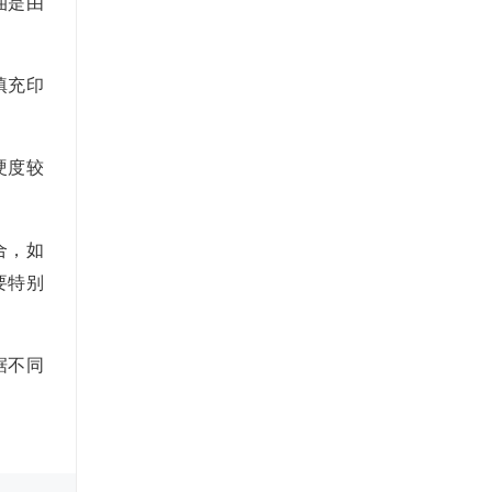
油是由
填充印
硬度较
合，如
要特别
据不同